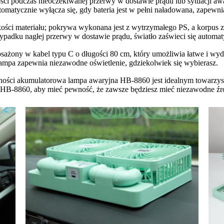
ności podczas nieoczekiwanej przerwy w dostawie prądu lub sytuac
omatycznie wyłącza się, gdy bateria jest w pełni naładowana, zapewni
kości materiału; pokrywa wykonana jest z wytrzymałego PS, a korpus
ypadku nagłej przerwy w dostawie prądu, światło zaświeci się automat
ony w kabel typu C o długości 80 cm, który umożliwia łatwe i wydaj
ampa zapewnia niezawodne oświetlenie, gdziekolwiek się wybierasz.
lności akumulatorowa lampa awaryjna HB-8860 jest idealnym towarzy
w HB-8860, aby mieć pewność, że zawsze będziesz mieć niezawodne źród