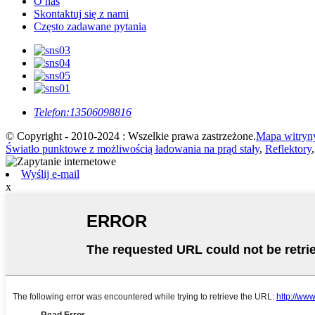
O nas
Skontaktuj się z nami
Często zadawane pytania
Telefon:
13506098816
© Copyright - 2010-2024 : Wszelkie prawa zastrzeżone.
Mapa witryn
Światło punktowe z możliwością ładowania na prąd stały
,
Reflektory
Wyślij e-mail
x