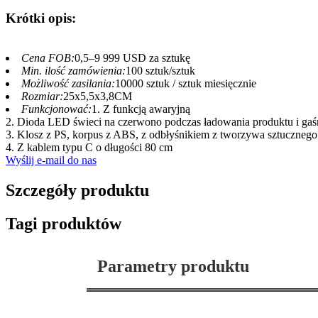
Krótki opis:
Cena FOB:
0,5–9 999 USD za sztukę
Min. ilość zamówienia:
100 sztuk/sztuk
Możliwość zasilania:
10000 sztuk / sztuk miesięcznie
Rozmiar:
25x5,5x3,8CM
Funkcjonować:
1. Z funkcją awaryjną
2. Dioda LED świeci na czerwono podczas ładowania produktu i gaśn
3. Klosz z PS, korpus z ABS, z odbłyśnikiem z tworzywa sztucznego
4. Z kablem typu C o długości 80 cm
Wyślij e-mail do nas
Szczegóły produktu
Tagi produktów
Parametry produktu