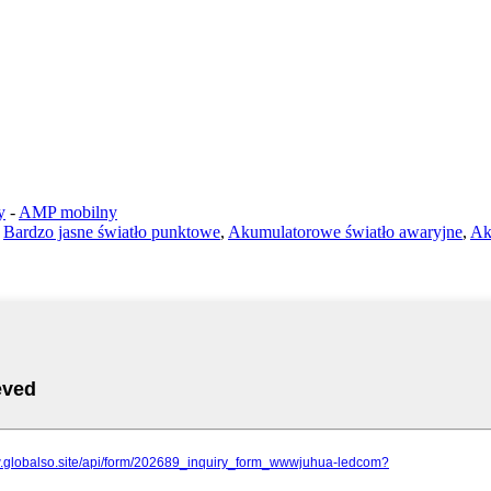
y
-
AMP mobilny
,
Bardzo jasne światło punktowe
,
Akumulatorowe światło awaryjne
,
Ak