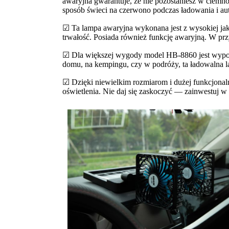
awaryjna gwarantuje, że nie pozostaniesz w ciem
sposób świeci na czerwono podczas ładowania i aut
☑ Ta lampa awaryjna wykonana jest z wysokiej ja
trwałość. Posiada również funkcję awaryjną. W prz
☑ Dla większej wygody model HB-8860 jest wyposaż
domu, na kempingu, czy w podróży, ta ładowalna l
☑ Dzięki niewielkim rozmiarom i dużej funkcjona
oświetlenia. Nie daj się zaskoczyć — zainwestuj 