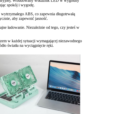
ji awaryjnej. Wbudowany wskaźnik LED w wygodny
ając spokój i wygodę.
 z wytrzymałego ABS, co zapewnia długotrwałą
ycznie, aby zapewnić jasność.
ne ładowanie. Niezależnie od tego, czy jesteś w
szem w każdej sytuacji wymagającej niezawodnego
ło światła na wyciągnięcie ręki.