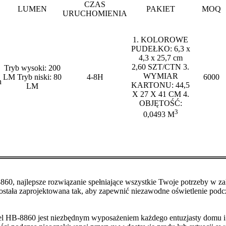
CZAS
LUMEN
PAKIET
MOQ
URUCHOMIENIA
1. KOLOROWE
PUDEŁKO: 6,3 x
4,3 x 25,7 cm
2,60 SZT/CTN 3.
Tryb wysoki: 200
WYMIAR
LM Tryb niski: 80
4-8H
6000
h
KARTONU: 44,5
LM
X 27 X 41 CM 4.
OBJĘTOŚĆ:
3
0,0493 M
, najlepsze rozwiązanie spełniające wszystkie Twoje potrzeby w zak
została zaprojektowana tak, aby zapewnić niezawodne oświetlenie pod
l HB-8860 jest niezbędnym wyposażeniem każdego entuzjasty domu 