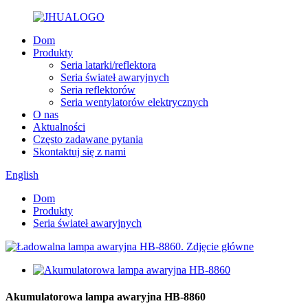
Dom
Produkty
Seria latarki/reflektora
Seria świateł awaryjnych
Seria reflektorów
Seria wentylatorów elektrycznych
O nas
Aktualności
Często zadawane pytania
Skontaktuj się z nami
English
Dom
Produkty
Seria świateł awaryjnych
Akumulatorowa lampa awaryjna HB-8860