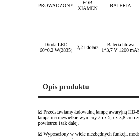
FOB
PROWADZONY
BATERIA
XIAMEN
Dioda LED
Bateria litowa
2,21 dolara
60*0,2 W(2835)
1*3,7 V 1200 mA
Opis produktu
☑ Przedstawiamy ładowalną lampę awaryjną HB-8860
lampa ma niewielkie wymiary 25 x 5,5 x 3,8 cm i 
powietrzu i tak dalej.
☑ Wyposażony w wiele niezbędnych funkcji, mode