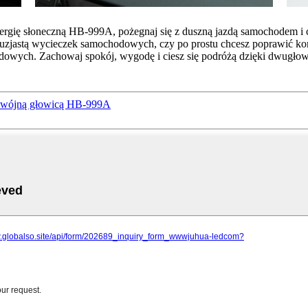
ę słoneczną HB-999A, pożegnaj się z duszną jazdą samochodem i cies
ntuzjastą wycieczek samochodowych, czy po prostu chcesz poprawić komf
odowych. Zachowaj spokój, wygodę i ciesz się podróżą dzięki dwu
odwójną głowicą HB-999A